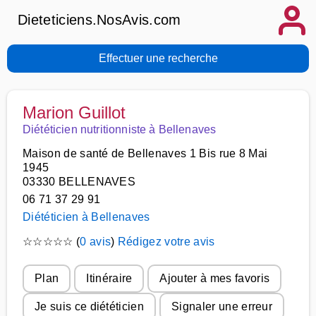
Dieteticiens.NosAvis.com
Effectuer une recherche
Marion Guillot
Diététicien nutritionniste à Bellenaves
Maison de santé de Bellenaves 1 Bis rue 8 Mai
1945
03330 BELLENAVES
06 71 37 29 91
Diététicien à Bellenaves
☆
☆
☆
☆
☆
(
0 avis
)
Rédigez votre avis
Plan
Itinéraire
Ajouter à mes favoris
Je suis ce diététicien
Signaler une erreur