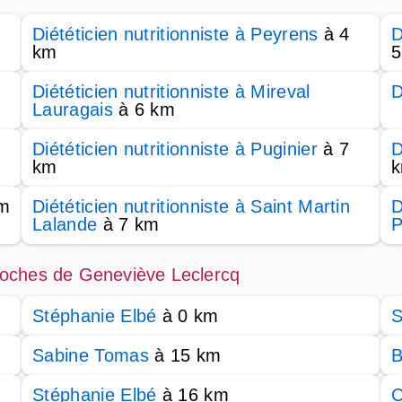
Diététicien nutritionniste à Peyrens
à 4
D
km
5
Diététicien nutritionniste à Mireval
D
Lauragais
à 6 km
Diététicien nutritionniste à Puginier
à 7
D
km
m
Diététicien nutritionniste à Saint Martin
D
Lalande
à 7 km
P
 proches de Geneviève Leclercq
Stéphanie Elbé
à 0 km
S
Sabine Tomas
à 15 km
B
Stéphanie Elbé
à 16 km
C