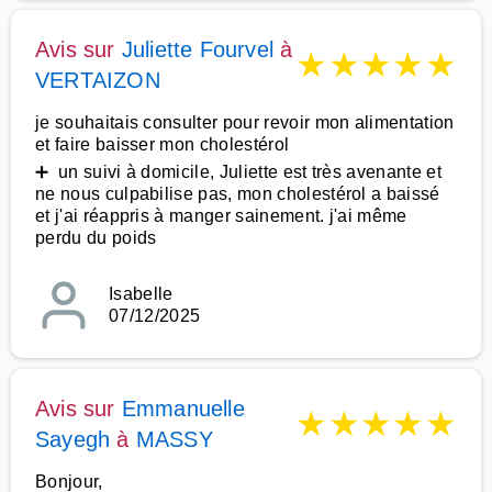
Avis sur
Juliette Fourvel
à
★
★
★
★
★
VERTAIZON
je souhaitais consulter pour revoir mon alimentation
et faire baisser mon cholestérol
➕ un suivi à domicile, Juliette est très avenante et
ne nous culpabilise pas, mon cholestérol a baissé
et j'ai réappris à manger sainement. j'ai même
perdu du poids
Isabelle
07/12/2025
Avis sur
Emmanuelle
★
★
★
★
★
Sayegh
à
MASSY
Bonjour,