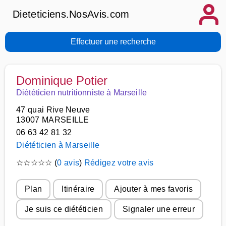
Dieteticiens.NosAvis.com
Effectuer une recherche
Dominique Potier
Diététicien nutritionniste à Marseille
47 quai Rive Neuve
13007 MARSEILLE
06 63 42 81 32
Diététicien à Marseille
☆
☆
☆
☆
☆
(
0 avis
)
Rédigez votre avis
Plan
Itinéraire
Ajouter à mes favoris
Je suis ce diététicien
Signaler une erreur