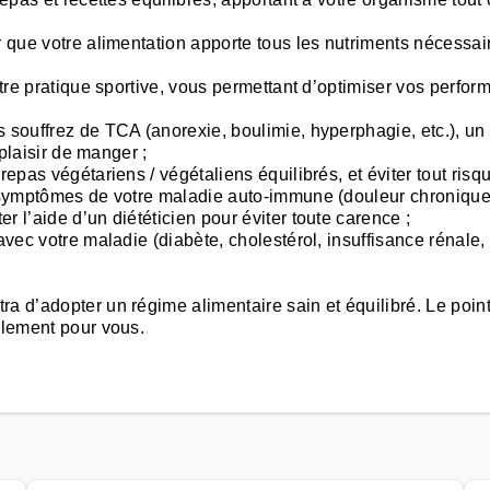
er que votre alimentation apporte tous les nutriments nécess
otre pratique sportive, vous permettant d’optimiser vos perform
s souffrez de TCA (anorexie, boulimie, hyperphagie, etc.), 
 plaisir de manger ;
repas végétariens / végétaliens équilibrés, et éviter tout risq
s symptômes de votre maladie auto-immune (douleur chronique, 
 l’aide d’un diététicien pour éviter toute carence ;
 avec votre maladie (diabète, cholestérol, insuffisance rénale
a d’adopter un régime alimentaire sain et équilibré. Le poin
ulement pour vous.