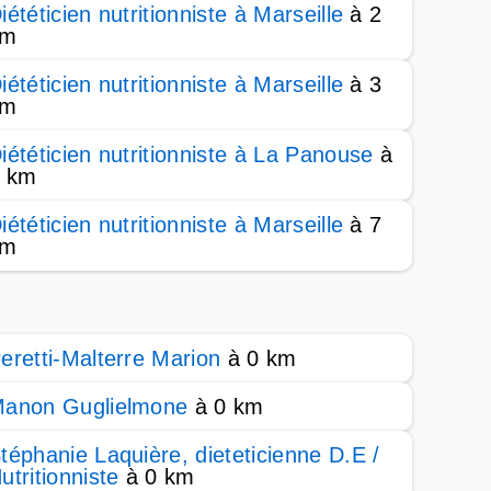
iététicien nutritionniste à Marseille
à 2
km
iététicien nutritionniste à Marseille
à 3
km
iététicien nutritionniste à La Panouse
à
 km
iététicien nutritionniste à Marseille
à 7
km
eretti-Malterre Marion
à 0 km
anon Guglielmone
à 0 km
téphanie Laquière, dieteticienne D.E /
utritionniste
à 0 km