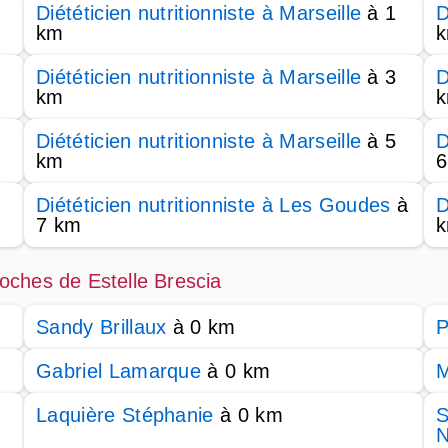
Diététicien nutritionniste à Marseille
à 1
D
km
Diététicien nutritionniste à Marseille
à 3
D
km
Diététicien nutritionniste à Marseille
à 5
D
km
6
Diététicien nutritionniste à Les Goudes
à
D
7 km
proches de Estelle Brescia
Sandy Brillaux
à 0 km
P
Gabriel Lamarque
à 0 km
M
Laquière Stéphanie
à 0 km
S
N