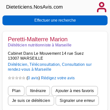
Dieteticiens.NosAvis.com
Effectuer une recherche
Peretti-Malterre Marion
Diététicien nutritionniste à Marseille
Cabinet Dans Le Mouvement 14 rue Suez
13007 MARSEILLE
Diététicien, Téléconsultation, Consultation sur
rendez-vous à Marseille
☆
☆
☆
☆
☆
(
0 avis
)
Rédigez votre avis
Plan
Itinéraire
Ajouter à mes favoris
Je suis ce diététicien
Signaler une erreur