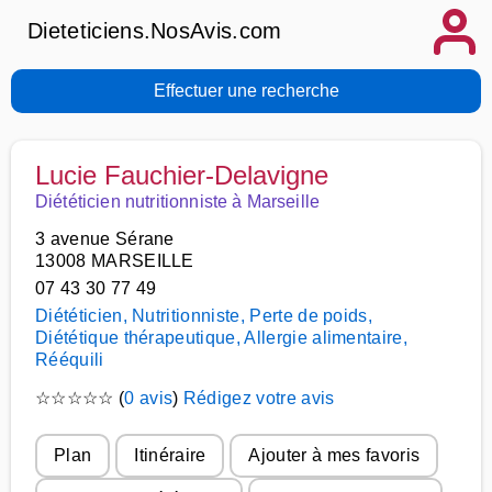
Dieteticiens.NosAvis.com
Effectuer une recherche
Lucie Fauchier-Delavigne
Diététicien nutritionniste à Marseille
3 avenue Sérane
13008 MARSEILLE
07 43 30 77 49
Diététicien, Nutritionniste, Perte de poids,
Diététique thérapeutique, Allergie alimentaire,
Rééquili
☆
☆
☆
☆
☆
(
0 avis
)
Rédigez votre avis
Plan
Itinéraire
Ajouter à mes favoris