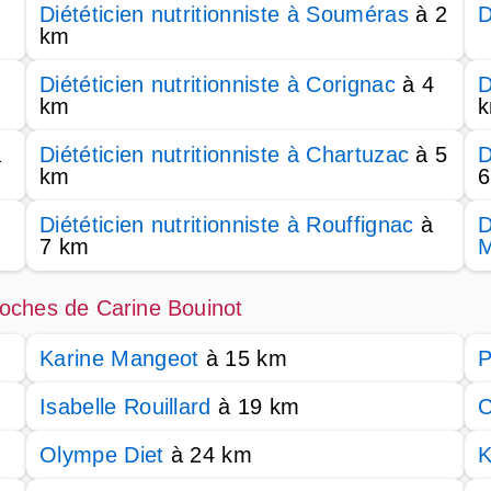
Diététicien nutritionniste à Souméras
à 2
D
km
Diététicien nutritionniste à Corignac
à 4
D
km
à
Diététicien nutritionniste à Chartuzac
à 5
D
km
6
Diététicien nutritionniste à Rouffignac
à
D
7 km
M
proches de Carine Bouinot
Karine Mangeot
à 15 km
P
Isabelle Rouillard
à 19 km
C
Olympe Diet
à 24 km