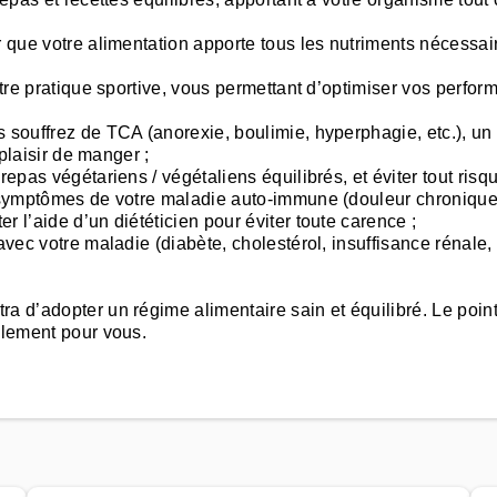
er que votre alimentation apporte tous les nutriments nécess
otre pratique sportive, vous permettant d’optimiser vos perform
s souffrez de TCA (anorexie, boulimie, hyperphagie, etc.), 
 plaisir de manger ;
repas végétariens / végétaliens équilibrés, et éviter tout risq
s symptômes de votre maladie auto-immune (douleur chronique, 
 l’aide d’un diététicien pour éviter toute carence ;
 avec votre maladie (diabète, cholestérol, insuffisance rénale
a d’adopter un régime alimentaire sain et équilibré. Le poin
ulement pour vous.