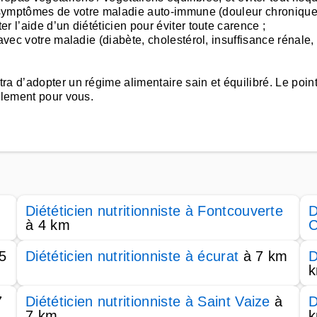
s symptômes de votre maladie auto-immune (douleur chronique, 
 l’aide d’un diététicien pour éviter toute carence ;
 avec votre maladie (diabète, cholestérol, insuffisance rénale
a d’adopter un régime alimentaire sain et équilibré. Le poin
ulement pour vous.
Diététicien nutritionniste à Fontcouverte
D
à 4 km
C
5
Diététicien nutritionniste à écurat
à 7 km
D
7
Diététicien nutritionniste à Saint Vaize
à
D
7 km