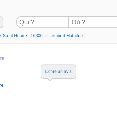
 Saint Hilaire - 16300
Lembert Mathilde
ire
Ecrire un avis
re,