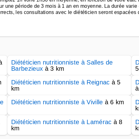
r une période de 3 mois à 1 an en moyenne. La durée varie e
orrects, les consultations avec le diététicien seront espacées
à
Diététicien nutritionniste à Salles de
D
Barbezieux
à 3 km
5
m
Diététicien nutritionniste à Reignac
à 5
D
km
à
le
Diététicien nutritionniste à Viville
à 6 km
D
à
Diététicien nutritionniste à Lamérac
à 8
D
km