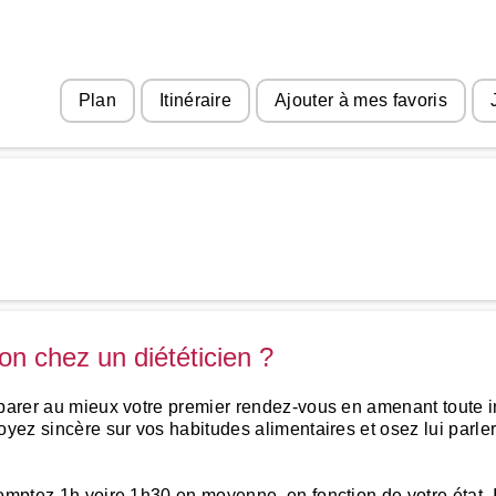
Plan
Itinéraire
Ajouter à mes favoris
n chez un diététicien ?
parer au mieux votre premier rendez-vous en amenant toute inf
oyez sincère sur vos habitudes alimentaires et osez lui parler
omptez 1h voire 1h30 en moyenne, en fonction de votre état. I