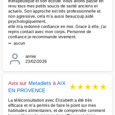
thérapeutique et son écoute. nous avons passé en
revu tous mes petits soucis de santé anciens et
actuels. Son approche est très professionnelle et
non agressive. cela m'a aussi beaucoup aidé
psychologiquement.
elle m'a redonné confiance en moi. Grace à elle, j'ai
repris contact avec mon corps. Personne de
confiance je recommande vivement.
➖ aucun
annie
23/02/2026
Avis sur
Metadiets
à
AIX
★
★
★
★
★
EN PROVENCE
La téléconsultation avec Elizabeth a été très
efficace et m’a permis de faire le point sur mes
habitudes alimentaires, et de comprendre comment