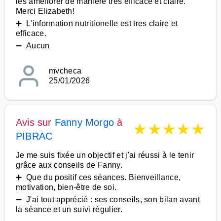
les améliorer de maniere tres efficace et claire.
Merci Elizabeth!
➕ L'information nutritionelle est tres claire et
efficace.
➖ Aucun
mvcheca
25/01/2026
Avis sur
Fanny Morgo
à
★
★
★
★
★
PIBRAC
Je me suis fixée un objectif et j'ai réussi à le tenir
grâce aux conseils de Fanny.
➕ Que du positif ces séances. Bienveillance,
motivation, bien-être de soi.
➖ J'ai tout apprécié : ses conseils, son bilan avant
la séance et un suivi régulier.