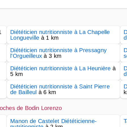
1
Diététicien nutritionniste à La Chapelle
D
Longueville
à 1 km
d
Diététicien nutritionniste à Pressagny
D
l'Orgueilleux
à 3 km
s
Diététicien nutritionniste à La Heunière
à
D
5 km
d
Diététicien nutritionniste à Saint Pierre
D
de Bailleul
à 6 km
 proches de Bodin Lorenzo
Manon de Castelet Diététicienne-
T
nutritionniste
à 2 km