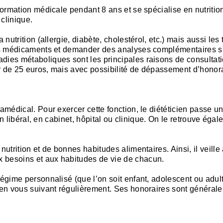
 formation médicale pendant 8 ans et se spécialise en nutritio
clinique.
a nutrition (allergie, diabète, cholestérol, etc.) mais aussi l
des médicaments et demander des analyses complémentaires s'i
dies métaboliques sont les principales raisons de consultati
r de 25 euros, mais avec possibilité de dépassement d’honora
aramédical. Pour exercer cette fonction, le diététicien passe
e en libéral, en cabinet, hôpital ou clinique. On le retrouve ég
utrition et de bonnes habitudes alimentaires. Ainsi, il veille 
 besoins et aux habitudes de vie de chacun.
régime personnalisé (que l’on soit enfant, adolescent ou adult
f en vous suivant régulièrement. Ses honoraires sont général