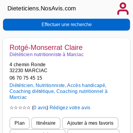
Dieteticiens.NosAvis.com
Effectuer une recherche
Rotgé-Monserrat Claire
Diététicien nutritionniste à Marciac
4 chemin Ronde
32230 MARCIAC
06 70 75 45 15
Diététicien, Nutritionniste, Accès handicapé,
Coaching diététique, Coaching nutritionnel à
Marciac
☆
☆
☆
☆
☆
(
0 avis
)
Rédigez votre avis
Plan
Itinéraire
Ajouter à mes favoris