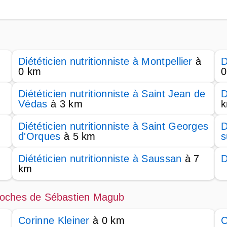
Diététicien nutritionniste à Montpellier
à
D
0 km
0
Diététicien nutritionniste à Saint Jean de
D
Védas
à 3 km
Diététicien nutritionniste à Saint Georges
D
d'Orques
à 5 km
s
Diététicien nutritionniste à Saussan
à 7
D
km
 proches de Sébastien Magub
Corinne Kleiner
à 0 km
C