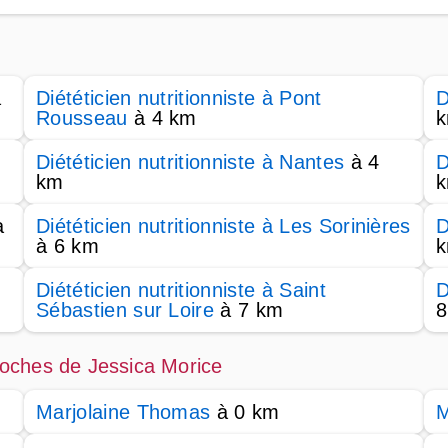
à
Diététicien nutritionniste à Pont
D
Rousseau
à 4 km
Diététicien nutritionniste à Nantes
à 4
D
km
à
Diététicien nutritionniste à Les Sorinières
D
à 6 km
Diététicien nutritionniste à Saint
D
Sébastien sur Loire
à 7 km
8
proches de Jessica Morice
Marjolaine Thomas
à 0 km
M