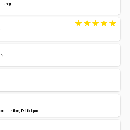
 Loing)
★
★
★
★
★
)
g)
cronutrition, Diététique