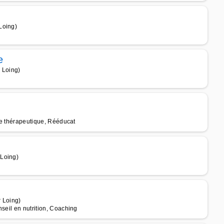
Loing)
e
 Loing)
que thérapeutique, Rééducat
 Loing)
r Loing)
seil en nutrition, Coaching