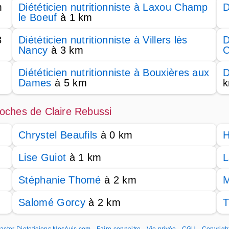
m
Diététicien nutritionniste à Laxou Champ
D
le Boeuf
à 1 km
3
Diététicien nutritionniste à Villers lès
D
Nancy
à 3 km
C
Diététicien nutritionniste à Bouxières aux
D
Dames
à 5 km
proches de Claire Rebussi
Chrystel Beaufils
à 0 km
H
Lise Guiot
à 1 km
L
Stéphanie Thomé
à 2 km
Salomé Gorcy
à 2 km
T