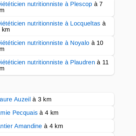
iététicien nutritionniste à Plescop
à 7
km
iététicien nutritionniste à Locqueltas
à
 km
iététicien nutritionniste à Noyalo
à 10
km
iététicien nutritionniste à Plaudren
à 11
km
aure Auzeil
à 3 km
mie Pecquais
à 4 km
ntier Amandine
à 4 km