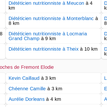
Diététicien nutritionniste à Meucon
à 4
D
km
Diététicien nutritionniste à Monterblanc
à
D
8 km
8
8
Diététicien nutritionniste à Locmaria
D
Grand Champ
à 9 km
Diététicien nutritionniste à Theix
à 10 km
D
 proches de Fremont Elodie
Kevin Caillaud
à 3 km
L
Chéenne Camille
à 3 km
E
Aurélie Dorleans
à 4 km
A