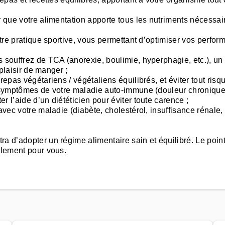
er que votre alimentation apporte tous les nutriments nécess
otre pratique sportive, vous permettant d’optimiser vos perform
s souffrez de TCA (anorexie, boulimie, hyperphagie, etc.), 
 plaisir de manger ;
repas végétariens / végétaliens équilibrés, et éviter tout risq
s symptômes de votre maladie auto-immune (douleur chronique, 
 l’aide d’un diététicien pour éviter toute carence ;
 avec votre maladie (diabète, cholestérol, insuffisance rénale
a d’adopter un régime alimentaire sain et équilibré. Le poin
ulement pour vous.