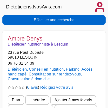
Dieteticiens.NosAvis.com
Effectuer une recherche
Ambre Denys
Diététicien nutritionniste à Lesquin
23 rue Paul Dubrule
59810 LESQUIN
06 76 31 34 39
Diététicien, Conseil en nutrition, Parking, Accès
handicapé, Consultation sur rendez-vous,
Consultation à domicile,
☆
☆
☆
☆
☆
(
0 avis
)
Rédigez votre avis
Plan
Itinéraire
Ajouter à mes favoris