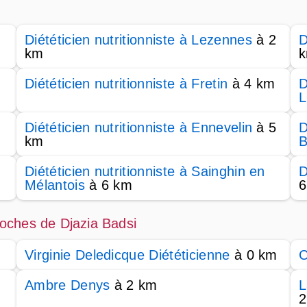
Diététicien nutritionniste à Lezennes
à 2
D
km
Diététicien nutritionniste à Fretin
à 4 km
D
L
Diététicien nutritionniste à Ennevelin
à 5
D
km
B
Diététicien nutritionniste à Sainghin en
D
Mélantois
à 6 km
6
proches de Djazia Badsi
Virginie Deledicque Diététicienne
à 0 km
C
Ambre Denys
à 2 km
L
2