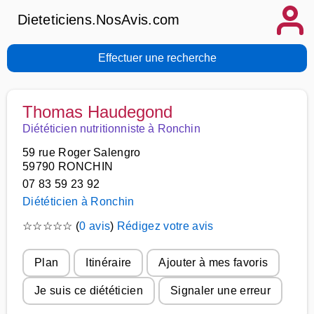
Dieteticiens.NosAvis.com
Effectuer une recherche
Thomas Haudegond
Diététicien nutritionniste à Ronchin
59 rue Roger Salengro
59790 RONCHIN
07 83 59 23 92
Diététicien à Ronchin
☆
☆
☆
☆
☆
(
0 avis
)
Rédigez votre avis
Plan
Itinéraire
Ajouter à mes favoris
Je suis ce diététicien
Signaler une erreur