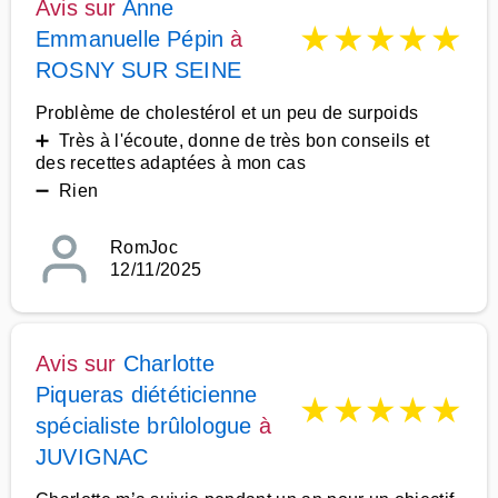
Avis sur
Anne
★
★
★
★
★
Emmanuelle Pépin
à
ROSNY SUR SEINE
Problème de cholestérol et un peu de surpoids
➕ Très à l'écoute, donne de très bon conseils et
des recettes adaptées à mon cas
➖ Rien
RomJoc
12/11/2025
Avis sur
Charlotte
Piqueras diététicienne
★
★
★
★
★
spécialiste brûlologue
à
JUVIGNAC