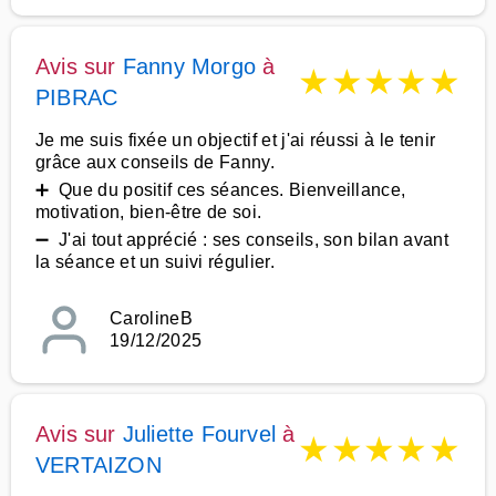
Avis sur
Fanny Morgo
à
★
★
★
★
★
PIBRAC
Je me suis fixée un objectif et j'ai réussi à le tenir
grâce aux conseils de Fanny.
➕ Que du positif ces séances. Bienveillance,
motivation, bien-être de soi.
➖ J'ai tout apprécié : ses conseils, son bilan avant
la séance et un suivi régulier.
CarolineB
19/12/2025
Avis sur
Juliette Fourvel
à
★
★
★
★
★
VERTAIZON