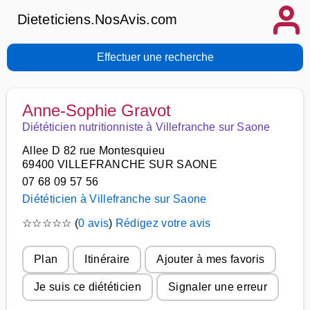
Dieteticiens.NosAvis.com
Effectuer une recherche
Anne-Sophie Gravot
Diététicien nutritionniste à Villefranche sur Saone
Allee D 82 rue Montesquieu
69400 VILLEFRANCHE SUR SAONE
07 68 09 57 56
Diététicien à Villefranche sur Saone
☆
☆
☆
☆
☆
(
0 avis
)
Rédigez votre avis
Plan
Itinéraire
Ajouter à mes favoris
Je suis ce diététicien
Signaler une erreur