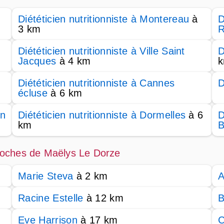
Diététicien nutritionniste à Montereau
à
D
3 km
R
Diététicien nutritionniste à Ville Saint
D
Jacques
à 4 km
Diététicien nutritionniste à Cannes
D
écluse
à 6 km
in
Diététicien nutritionniste à Dormelles
à 6
D
km
B
 proches de Maëlys Le Dorze
Marie Steva
à 2 km
A
Racine Estelle
à 12 km
B
Eve Harrison
à 17 km
C