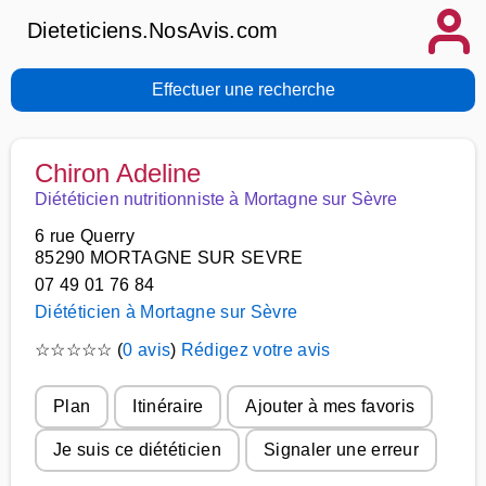
Dieteticiens.NosAvis.com
Effectuer une recherche
Chiron Adeline
Diététicien nutritionniste à Mortagne sur Sèvre
6 rue Querry
85290 MORTAGNE SUR SEVRE
07 49 01 76 84
Diététicien à Mortagne sur Sèvre
☆
☆
☆
☆
☆
(
0 avis
)
Rédigez votre avis
Plan
Itinéraire
Ajouter à mes favoris
Je suis ce diététicien
Signaler une erreur