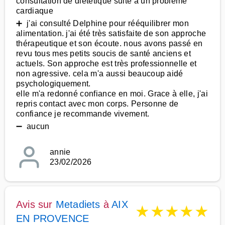
consultation de diététique suite à un problème
cardiaque
➕ j'ai consulté Delphine pour rééquilibrer mon
alimentation. j'ai été très satisfaite de son approche
thérapeutique et son écoute. nous avons passé en
revu tous mes petits soucis de santé anciens et
actuels. Son approche est très professionnelle et
non agressive. cela m'a aussi beaucoup aidé
psychologiquement.
elle m'a redonné confiance en moi. Grace à elle, j'ai
repris contact avec mon corps. Personne de
confiance je recommande vivement.
➖ aucun
annie
23/02/2026
Avis sur
Metadiets
à
AIX
★
★
★
★
★
EN PROVENCE