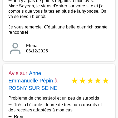
➖ Il n y a pas de points négatifs à mon avis.
Mme Sayegh, je viens d'entrer sur votre site et j'ai
compris que vous faites en plus de la hypnose. On
va se revoir bientôt.
Je vous remercie. C'était une belle et enrichissante
rencontre!
Elena
03/12/2025
Avis sur
Anne
★
★
★
★
★
Emmanuelle Pépin
à
ROSNY SUR SEINE
Problème de cholestérol et un peu de surpoids
➕ Très à l'écoute, donne de très bon conseils et
des recettes adaptées à mon cas
➖ Rien