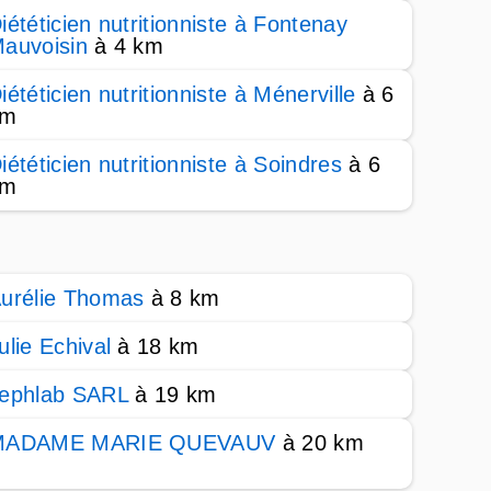
iététicien nutritionniste à Fontenay
auvoisin
à 4 km
iététicien nutritionniste à Ménerville
à 6
km
iététicien nutritionniste à Soindres
à 6
km
urélie Thomas
à 8 km
ulie Echival
à 18 km
ephlab SARL
à 19 km
MADAME MARIE QUEVAUV
à 20 km