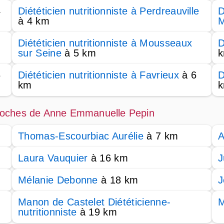
4
Diététicien nutritionniste à Perdreauville
D
à 4 km
M
Diététicien nutritionniste à Mousseaux
D
sur Seine
à 5 km
6
Diététicien nutritionniste à Favrieux
à 6
D
km
s proches de Anne Emmanuelle Pepin
Thomas-Escourbiac Aurélie
à 7 km
A
Laura Vauquier
à 16 km
J
Mélanie Debonne
à 18 km
J
Manon de Castelet Diététicienne-
nutritionniste
à 19 km