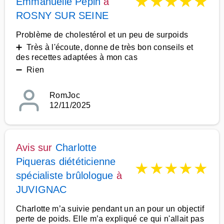
★
★
★
★
★
Emmanuelle Pépin
à
ROSNY SUR SEINE
Problème de cholestérol et un peu de surpoids
➕ Très à l'écoute, donne de très bon conseils et
des recettes adaptées à mon cas
➖ Rien
RomJoc
12/11/2025
Avis sur
Charlotte
Piqueras diététicienne
★
★
★
★
★
spécialiste brûlologue
à
JUVIGNAC
Charlotte m’a suivie pendant un an pour un objectif
perte de poids. Elle m’a expliqué ce qui n'allait pas