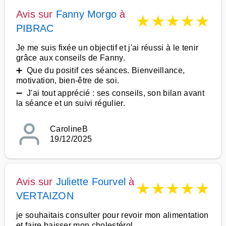
Avis sur
Fanny Morgo
à
★
★
★
★
★
PIBRAC
Je me suis fixée un objectif et j'ai réussi à le tenir
grâce aux conseils de Fanny.
➕ Que du positif ces séances. Bienveillance,
motivation, bien-être de soi.
➖ J'ai tout apprécié : ses conseils, son bilan avant
la séance et un suivi régulier.
CarolineB
19/12/2025
Avis sur
Juliette Fourvel
à
★
★
★
★
★
VERTAIZON
je souhaitais consulter pour revoir mon alimentation
et faire baisser mon cholestérol