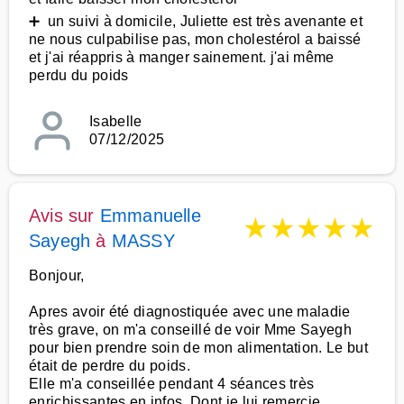
➕ un suivi à domicile, Juliette est très avenante et
ne nous culpabilise pas, mon cholestérol a baissé
et j'ai réappris à manger sainement. j'ai même
perdu du poids
Isabelle
07/12/2025
Avis sur
Emmanuelle
★
★
★
★
★
Sayegh
à
MASSY
Bonjour,
Apres avoir été diagnostiquée avec une maladie
très grave, on m'a conseillé de voir Mme Sayegh
pour bien prendre soin de mon alimentation. Le but
était de perdre du poids.
Elle m'a conseillée pendant 4 séances très
enrichissantes en infos. Dont je lui remercie