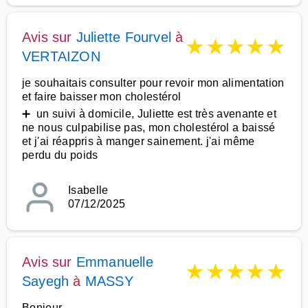
Avis sur
Juliette Fourvel
à
★
★
★
★
★
VERTAIZON
je souhaitais consulter pour revoir mon alimentation
et faire baisser mon cholestérol
➕ un suivi à domicile, Juliette est très avenante et
ne nous culpabilise pas, mon cholestérol a baissé
et j'ai réappris à manger sainement. j'ai même
perdu du poids
Isabelle
07/12/2025
Avis sur
Emmanuelle
★
★
★
★
★
Sayegh
à
MASSY
Bonjour,