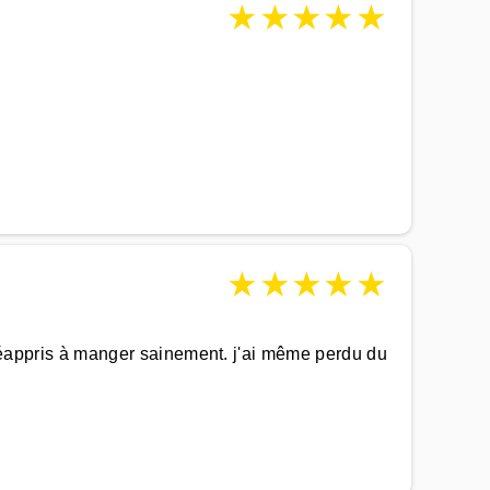
★
★
★
★
★
★
★
★
★
★
i réappris à manger sainement. j'ai même perdu du