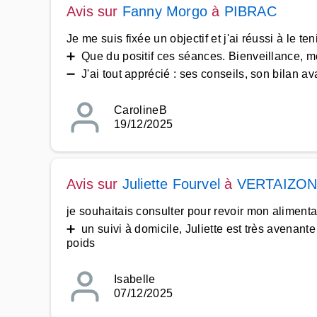
Avis sur
Fanny Morgo
à
PIBRAC
Je me suis fixée un objectif et j'ai réussi à le t
➕ Que du positif ces séances. Bienveillance, mot
➖ J'ai tout apprécié : ses conseils, son bilan ava
CarolineB
19/12/2025
Avis sur
Juliette Fourvel
à
VERTAIZO
je souhaitais consulter pour revoir mon alimenta
➕ un suivi à domicile, Juliette est très avenant
poids
Isabelle
07/12/2025