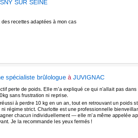
SNY SUR SEINE
t des recettes adaptées à mon cas
ne spécialiste brûlologue
à
JUVIGNAC
ctif perte de poids. Elle m’a expliqué ce qui n'allait pas da
g sans frustration ni reprise.
ussi à perdre 10 kg en un an, tout en retrouvant un poids sta
on ni régime strict. Charlotte est une professionnelle bienveill
ompagner chacun individuellement — elle m’a même appelée 
tivant. Je la recommande les yeux fermés !