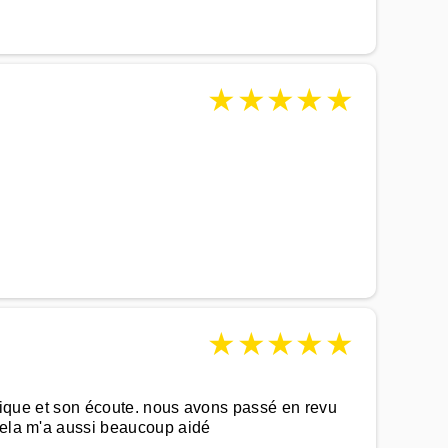
★
★
★
★
★
★
★
★
★
★
utique et son écoute. nous avons passé en revu
 cela m'a aussi beaucoup aidé