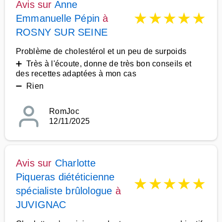
Avis sur
Anne
★
★
★
★
★
Emmanuelle Pépin
à
ROSNY SUR SEINE
Problème de cholestérol et un peu de surpoids
➕ Très à l'écoute, donne de très bon conseils et
des recettes adaptées à mon cas
➖ Rien
RomJoc
12/11/2025
Avis sur
Charlotte
Piqueras diététicienne
★
★
★
★
★
spécialiste brûlologue
à
JUVIGNAC