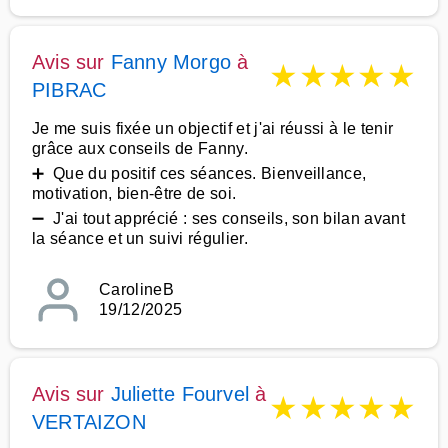
Avis sur
Fanny Morgo
à
★
★
★
★
★
PIBRAC
Je me suis fixée un objectif et j'ai réussi à le tenir
grâce aux conseils de Fanny.
➕ Que du positif ces séances. Bienveillance,
motivation, bien-être de soi.
➖ J'ai tout apprécié : ses conseils, son bilan avant
la séance et un suivi régulier.
CarolineB
19/12/2025
Avis sur
Juliette Fourvel
à
★
★
★
★
★
VERTAIZON