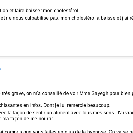
tion et faire baisser mon cholestérol
e et ne nous culpabilise pas, mon cholestérol a baissé et j'a
Y
très grave, on m'a conseillé de voir Mme Sayegh pour bien p
chissantes en infos. Dont je lui remercie beaucoup.
ec la façon de sentir un aliment avec tous mes sens. J'ai vr
 ma façon de me nourrir.
'ai compris que vous faites en plus de la hypnose. On va se re