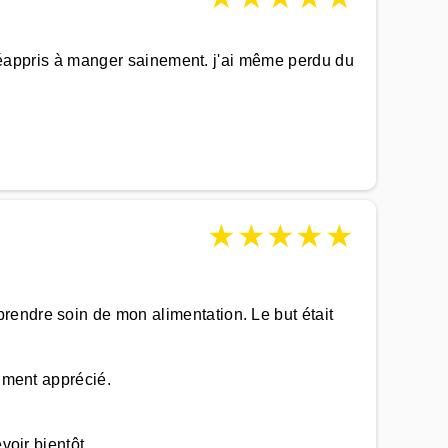
i réappris à manger sainement. j'ai même perdu du
★
★
★
★
★
rendre soin de mon alimentation. Le but était
aiment apprécié.
voir bientôt.