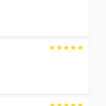
★
★
★
★
★
★
★
★
★
★