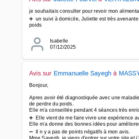
je souhaitais consulter pour revoir mon alimenta
➕ un suivi à domicile, Juliette est très avenant
poids
Isabelle
07/12/2025
Avis sur
Emmanuelle Sayegh
à
MASS
Bonjour,
Apres avoir été diagnostiquée avec une maladie 
de perdre du poids.
Elle m'a conseillée pendant 4 séances très enri
➕ Elle vient de me faire vivre une expérience av
Elle m'a donne des bonnes idées pour améliorer
➖ Il n y a pas de points négatifs à mon avis.
Mme Sayegh, je viens d'entrer sur votre site et j