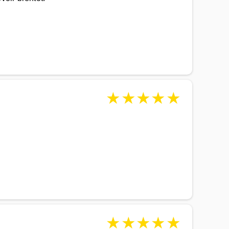
★
★
★
★
★
★
★
★
★
★