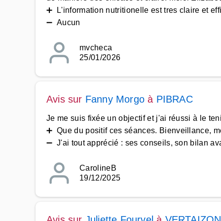
➕ L'information nutritionelle est tres claire et ef
➖ Aucun
mvcheca
25/01/2026
Avis sur
Fanny Morgo
à
PIBRAC
Je me suis fixée un objectif et j'ai réussi à le t
➕ Que du positif ces séances. Bienveillance, mot
➖ J'ai tout apprécié : ses conseils, son bilan ava
CarolineB
19/12/2025
Avis sur
Juliette Fourvel
à
VERTAIZO