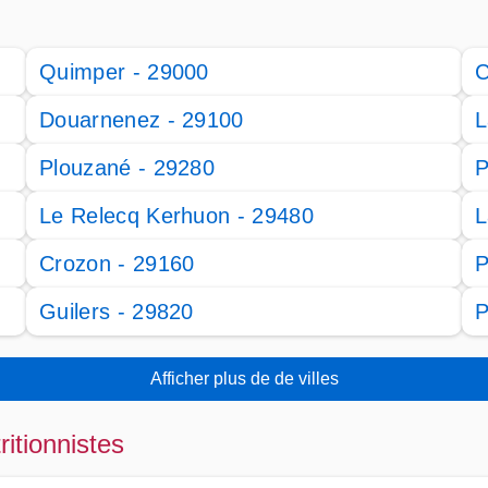
Quimper - 29000
C
Douarnenez - 29100
L
Plouzané - 29280
P
Le Relecq Kerhuon - 29480
L
Crozon - 29160
P
Guilers - 29820
P
Afficher plus de de villes
ritionnistes