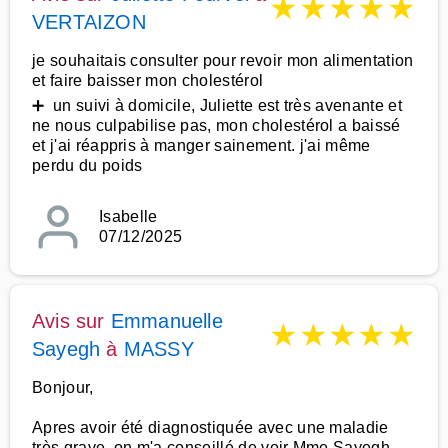
★
★
★
★
★
VERTAIZON
je souhaitais consulter pour revoir mon alimentation
et faire baisser mon cholestérol
➕ un suivi à domicile, Juliette est très avenante et
ne nous culpabilise pas, mon cholestérol a baissé
et j'ai réappris à manger sainement. j'ai même
perdu du poids
Isabelle
07/12/2025
Avis sur
Emmanuelle
★
★
★
★
★
Sayegh
à
MASSY
Bonjour,
Apres avoir été diagnostiquée avec une maladie
très grave, on m'a conseillé de voir Mme Sayegh