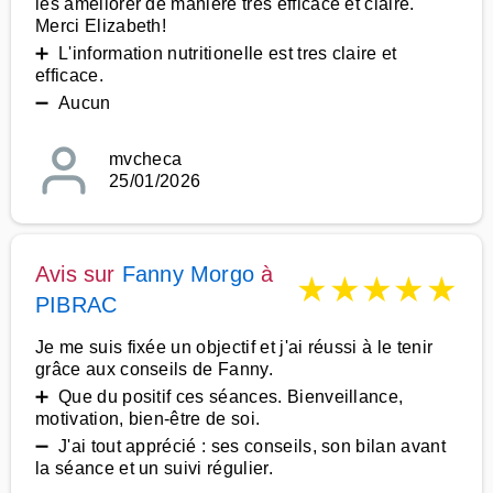
les améliorer de maniere tres efficace et claire.
Merci Elizabeth!
➕ L'information nutritionelle est tres claire et
efficace.
➖ Aucun
mvcheca
25/01/2026
Avis sur
Fanny Morgo
à
★
★
★
★
★
PIBRAC
Je me suis fixée un objectif et j'ai réussi à le tenir
grâce aux conseils de Fanny.
➕ Que du positif ces séances. Bienveillance,
motivation, bien-être de soi.
➖ J'ai tout apprécié : ses conseils, son bilan avant
la séance et un suivi régulier.