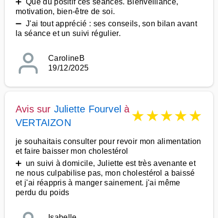
➕ Que du positif ces séances. Bienveillance,
motivation, bien-être de soi.
➖ J'ai tout apprécié : ses conseils, son bilan avant
la séance et un suivi régulier.
CarolineB
19/12/2025
Avis sur
Juliette Fourvel
à
★
★
★
★
★
VERTAIZON
je souhaitais consulter pour revoir mon alimentation
et faire baisser mon cholestérol
➕ un suivi à domicile, Juliette est très avenante et
ne nous culpabilise pas, mon cholestérol a baissé
et j'ai réappris à manger sainement. j'ai même
perdu du poids
Isabelle