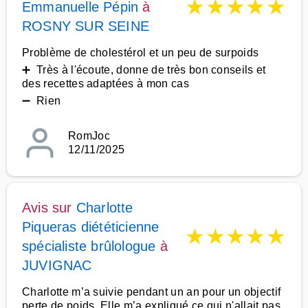
★
★
★
★
★
Emmanuelle Pépin
à
ROSNY SUR SEINE
Problème de cholestérol et un peu de surpoids
➕ Très à l'écoute, donne de très bon conseils et
des recettes adaptées à mon cas
➖ Rien
RomJoc
12/11/2025
Avis sur
Charlotte
Piqueras diététicienne
★
★
★
★
★
spécialiste brûlologue
à
JUVIGNAC
Charlotte m’a suivie pendant un an pour un objectif
perte de poids. Elle m’a expliqué ce qui n'allait pas