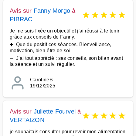
Avis sur
Fanny Morgo
à
★
★
★
★
★
PIBRAC
Je me suis fixée un objectif et j'ai réussi à le tenir
grâce aux conseils de Fanny.
➕ Que du positif ces séances. Bienveillance,
motivation, bien-être de soi.
➖ J'ai tout apprécié : ses conseils, son bilan avant
la séance et un suivi régulier.
CarolineB
19/12/2025
Avis sur
Juliette Fourvel
à
★
★
★
★
★
VERTAIZON
je souhaitais consulter pour revoir mon alimentation