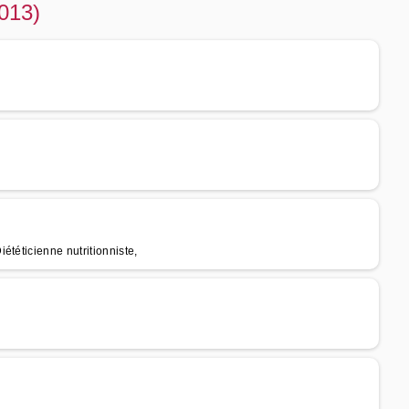
5013)
ététicienne nutritionniste,