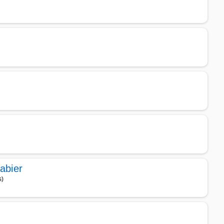
abier
s)