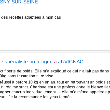
SNY SUR SEINE
t des recettes adaptées à mon cas
ne spécialiste brûlologue
à
JUVIGNAC
ctif perte de poids. Elle m’a expliqué ce qui n'allait pas da
g sans frustration ni reprise.
ussi à perdre 10 kg en un an, tout en retrouvant un poids sta
on ni régime strict. Charlotte est une professionnelle bienveill
ompagner chacun individuellement — elle m’a même appelée 
tivant. Je la recommande les yeux fermés !