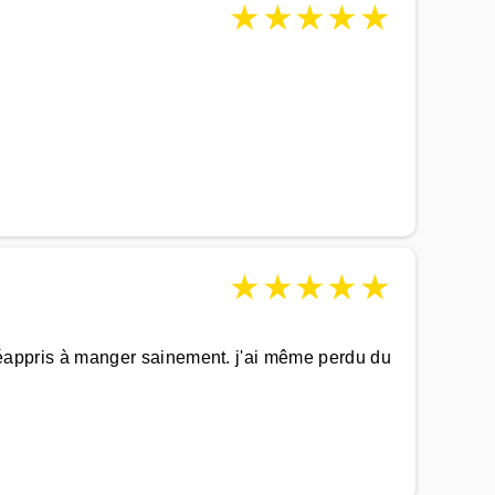
★
★
★
★
★
★
★
★
★
★
i réappris à manger sainement. j'ai même perdu du