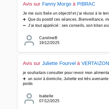
Avis sur
Fanny Morgo
à
PIBRAC
Je me suis fixée un objectif et j'ai réussi à le t
➕ Que du positif ces séances. Bienveillance, mot
➖ J'ai tout apprécié : ses conseils, son bilan ava
CarolineB
19/12/2025
Avis sur
Juliette Fourvel
à
VERTAIZO
je souhaitais consulter pour revoir mon alimenta
➕ un suivi à domicile, Juliette est très avenant
poids
Isabelle
07/12/2025