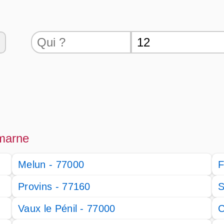
 marne
Melun - 77000
F
Provins - 77160
S
Vaux le Pénil - 77000
C