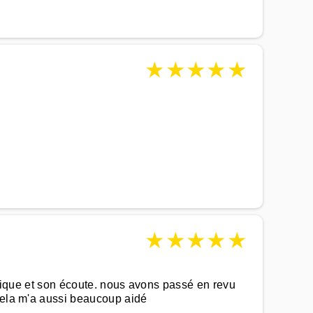
★
★
★
★
★
★
★
★
★
★
utique et son écoute. nous avons passé en revu
 cela m'a aussi beaucoup aidé