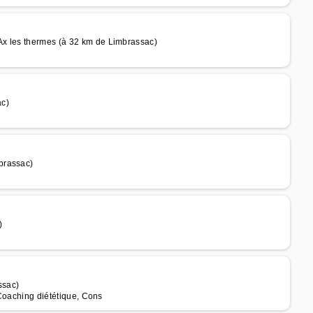
Ax les thermes (à 32 km de Limbrassac)
ac)
brassac)
)
ssac)
 Coaching diététique, Cons