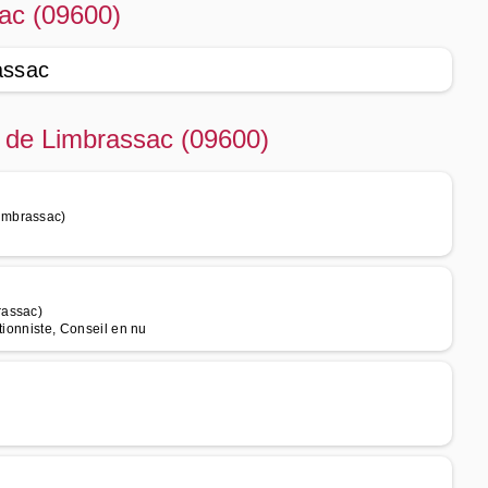
sac (09600)
assac
té de Limbrassac (09600)
imbrassac)
rassac)
itionniste, Conseil en nu