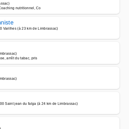
assac)
 Coaching nutritionnel, Co
nniste
0 Varilhes (à 23 km de Limbrassac)
imbrassac)
se, arrêt du tabac, pris
imbrassac)
00 Saint jean du falga (à 24 km de Limbrassac)
)