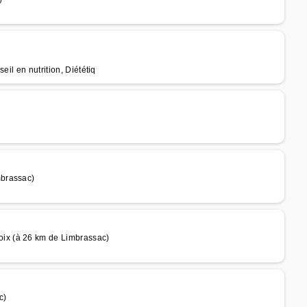
il en nutrition, Diététiq
mbrassac)
ix (à 26 km de Limbrassac)
c)