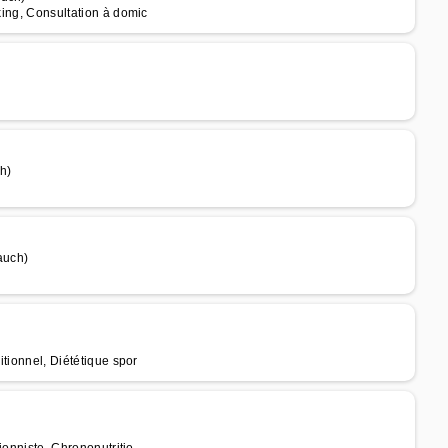
king, Consultation à domic
h)
auch)
itionnel, Diététique spor