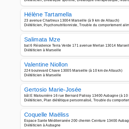
Diététicien, Diététique sportive, Diététique thérapeutique, Nutri
Hélène Tartamella
23 avenue Chartreux 13004 Marseille (à 9 km de Allauch)
Diététicien, Psychonutritionniste, Trouble du comportement alim
Salimata Mze
bat 6 Résidence Terra Verde 171 avenue Merlan 13014 Marseill
Diététicien à Marseille
Valentine Niollon
224 boulevard Chave 13005 Marseille (à 10 km de Allauch)
Diététicien à Marseille
Gertosio Marie-Josée
bât E Malounière 16 rue Bernard Palissy 13400 Aubagne (à 10 
Diététicien, Plan diététique personnalisé, Trouble du comport
Coquelle Maëliss
Espace Sante Méditerranée 200 chemin Ceinture 13400 Aubagn
Diététicien à Aubagne