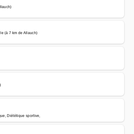
llauch)
e (à 7 km de Allauch)
)
que, Diététique sportive,