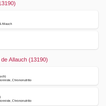
(13190)
à Allauch
é de Allauch (13190)
auch)
tionniste, Chrononutritio
)
tionniste, Chrononutritio