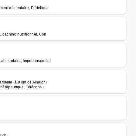
ment alimentaire, Diététique
 Coaching nutritionnel, Con
t alimentaire, Impédancemétri
rseille (à 9 km de Allauch)
 thérapeutique, Téléconsul
auch)