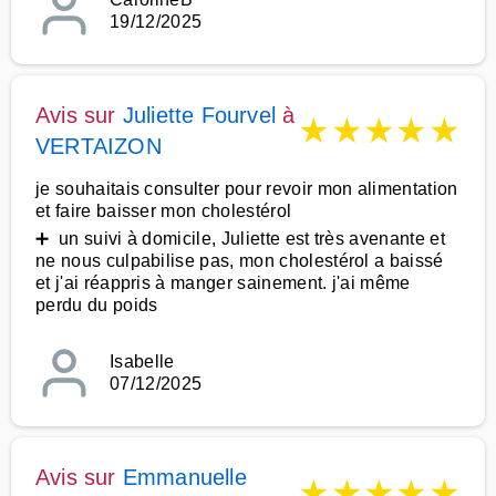
19/12/2025
Avis sur
Juliette Fourvel
à
★
★
★
★
★
VERTAIZON
je souhaitais consulter pour revoir mon alimentation
et faire baisser mon cholestérol
➕ un suivi à domicile, Juliette est très avenante et
ne nous culpabilise pas, mon cholestérol a baissé
et j'ai réappris à manger sainement. j'ai même
perdu du poids
Isabelle
07/12/2025
Avis sur
Emmanuelle
★
★
★
★
★