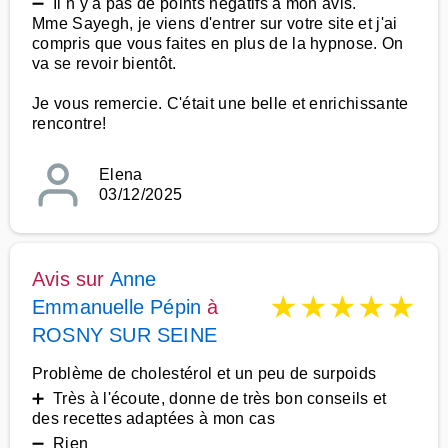
➖ Il n y a pas de points négatifs à mon avis.
Mme Sayegh, je viens d'entrer sur votre site et j'ai
compris que vous faites en plus de la hypnose. On
va se revoir bientôt.
Je vous remercie. C'était une belle et enrichissante
rencontre!
Elena
03/12/2025
Avis sur
Anne
★
★
★
★
★
Emmanuelle Pépin
à
ROSNY SUR SEINE
Problème de cholestérol et un peu de surpoids
➕ Très à l'écoute, donne de très bon conseils et
des recettes adaptées à mon cas
➖ Rien