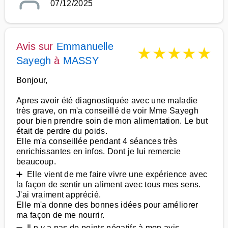
07/12/2025
Avis sur
Emmanuelle
★
★
★
★
★
Sayegh
à
MASSY
Bonjour,
Apres avoir été diagnostiquée avec une maladie
très grave, on m'a conseillé de voir Mme Sayegh
pour bien prendre soin de mon alimentation. Le but
était de perdre du poids.
Elle m'a conseillée pendant 4 séances très
enrichissantes en infos. Dont je lui remercie
beaucoup.
➕ Elle vient de me faire vivre une expérience avec
la façon de sentir un aliment avec tous mes sens.
J'ai vraiment apprécié.
Elle m'a donne des bonnes idées pour améliorer
ma façon de me nourrir.
➖ Il n y a pas de points négatifs à mon avis.