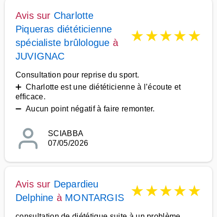
Avis sur
Charlotte
Piqueras diététicienne
★
★
★
★
★
spécialiste brûlologue
à
JUVIGNAC
Consultation pour reprise du sport.
➕ Charlotte est une diététicienne à l’écoute et
efficace.
➖ Aucun point négatif à faire remonter.
SCIABBA
07/05/2026
Avis sur
Depardieu
★
★
★
★
★
Delphine
à
MONTARGIS
consultation de diététique suite à un problème