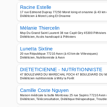
Racine Estelle
17 rue Edmond Dupray 77250 Moret loing et orvanne (à 43 km 
Diététicien à Moret Loing Et Orvanne
Mélanie Thiercelin
Msp Du Grand Saint Laurent 38 rue Capit Giry 45300 Pithiviers
Diététicien, Accès handicapé à Pithiviers
Lunetta Sixtine
20 rue République 77210 Avon (à 43 km de Villevoques)
Diététicien, Nutritionniste à Avon
DIETETICIENNE - NUTRITIONNISTE
47 BOULEVARD DU MARECHAL FOCH 47 BOULEVARD DU MARECHA
Diététicien nutritionniste à Milly la Forêt
Camille Coste Nguyen
Maison médicale la butte Montceau 25 rue Sapins 77210 Avon 
Diététicien, Téléconsultation, Diététique thérapeutique, Troub