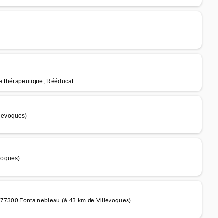
que thérapeutique, Rééducat
llevoques)
voques)
 77300 Fontainebleau (à 43 km de Villevoques)