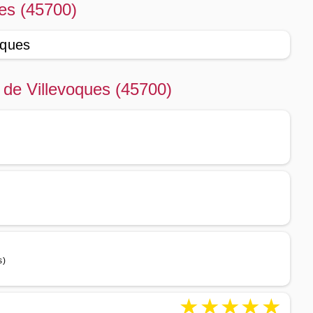
ues (45700)
oques
té de Villevoques (45700)
s)
★
★
★
★
★