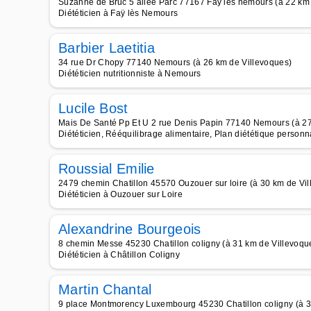
Suzanne de Bruc 5 allée Parc 77167 Fay les nemours (à 22 km 
Diététicien à Faÿ lès Nemours
Barbier Laetitia
34 rue Dr Chopy 77140 Nemours (à 26 km de Villevoques)
Diététicien nutritionniste à Nemours
Lucile Bost
Mais De Santé Pp Et U 2 rue Denis Papin 77140 Nemours (à 27
Diététicien, Rééquilibrage alimentaire, Plan diététique personn
Roussial Emilie
2479 chemin Chatillon 45570 Ouzouer sur loire (à 30 km de Vi
Diététicien à Ouzouer sur Loire
Alexandrine Bourgeois
8 chemin Messe 45230 Chatillon coligny (à 31 km de Villevoqu
Diététicien à Châtillon Coligny
Martin Chantal
9 place Montmorency Luxembourg 45230 Chatillon coligny (à 3