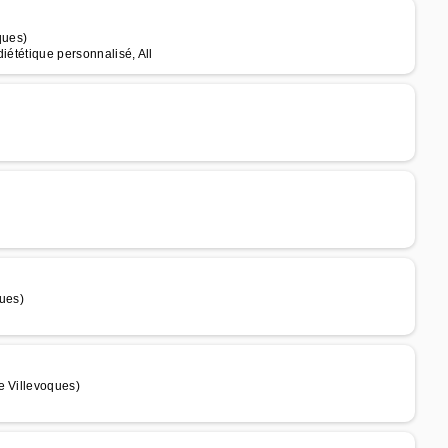
ques)
iététique personnalisé, All
ques)
e Villevoques)