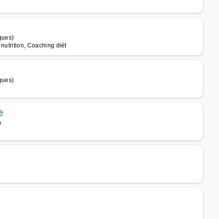
ques)
 nutrition, Coaching diét
ques)
e
)