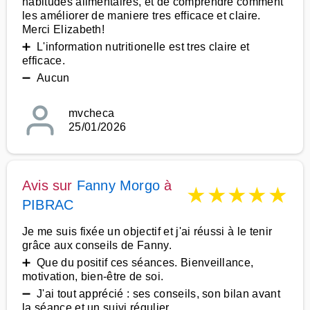
habitudes alimentaires, et de comprendre comment
les améliorer de maniere tres efficace et claire.
Merci Elizabeth!
➕ L'information nutritionelle est tres claire et
efficace.
➖ Aucun
mvcheca
25/01/2026
Avis sur
Fanny Morgo
à
★
★
★
★
★
PIBRAC
Je me suis fixée un objectif et j'ai réussi à le tenir
grâce aux conseils de Fanny.
➕ Que du positif ces séances. Bienveillance,
motivation, bien-être de soi.
➖ J'ai tout apprécié : ses conseils, son bilan avant
la séance et un suivi régulier.