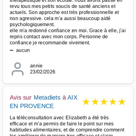
thérapeutique et son écoute. nous avons passé en
revu tous mes petits soucis de santé anciens et
actuels. Son approche est très professionnelle et
non agressive. cela m'a aussi beaucoup aidé
psychologiquement.
elle m'a redonné confiance en moi. Grace à elle, j'ai
repris contact avec mon corps. Personne de
confiance je recommande vivement.
➖ aucun
annie
23/02/2026
Avis sur
Metadiets
à
AIX
★
★
★
★
★
EN PROVENCE
La téléconsultation avec Elizabeth a été très
efficace et m’a permis de faire le point sur mes
habitudes alimentaires, et de comprendre comment
les améliorer de maniere tres efficace et claire.