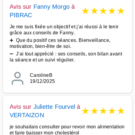
Avis sur
Fanny Morgo
à
★
★
★
★
★
PIBRAC
Je me suis fixée un objectif et j'ai réussi à le tenir
grâce aux conseils de Fanny.
➕ Que du positif ces séances. Bienveillance,
motivation, bien-être de soi.
➖ J'ai tout apprécié : ses conseils, son bilan avant
la séance et un suivi régulier.
CarolineB
19/12/2025
Avis sur
Juliette Fourvel
à
★
★
★
★
★
VERTAIZON
je souhaitais consulter pour revoir mon alimentation
et faire baisser mon cholestérol