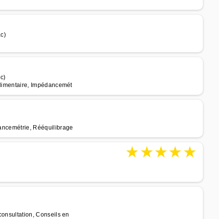
c)
c)
 alimentaire, Impédancemét
dancemétrie, Rééquilibrage
★
★
★
★
★
éconsultation, Conseils en