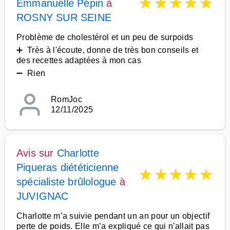
★
★
★
★
★
Emmanuelle Pépin
à
ROSNY SUR SEINE
Problème de cholestérol et un peu de surpoids
➕ Très à l'écoute, donne de très bon conseils et
des recettes adaptées à mon cas
➖ Rien
RomJoc
12/11/2025
Avis sur
Charlotte
Piqueras diététicienne
★
★
★
★
★
spécialiste brûlologue
à
JUVIGNAC
Charlotte m’a suivie pendant un an pour un objectif
perte de poids. Elle m’a expliqué ce qui n'allait pas