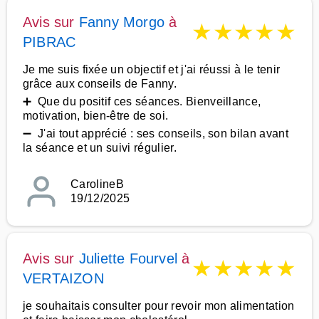
Avis sur
Fanny Morgo
à
★
★
★
★
★
PIBRAC
Je me suis fixée un objectif et j'ai réussi à le tenir
grâce aux conseils de Fanny.
➕ Que du positif ces séances. Bienveillance,
motivation, bien-être de soi.
➖ J'ai tout apprécié : ses conseils, son bilan avant
la séance et un suivi régulier.
CarolineB
19/12/2025
Avis sur
Juliette Fourvel
à
★
★
★
★
★
VERTAIZON
je souhaitais consulter pour revoir mon alimentation