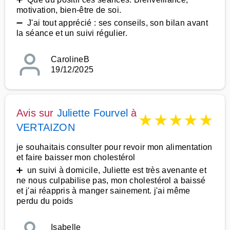
motivation, bien-être de soi.
➖ J'ai tout apprécié : ses conseils, son bilan avant
la séance et un suivi régulier.
CarolineB
19/12/2025
Avis sur
Juliette Fourvel
à
★
★
★
★
★
VERTAIZON
je souhaitais consulter pour revoir mon alimentation
et faire baisser mon cholestérol
➕ un suivi à domicile, Juliette est très avenante et
ne nous culpabilise pas, mon cholestérol a baissé
et j'ai réappris à manger sainement. j'ai même
perdu du poids
Isabelle